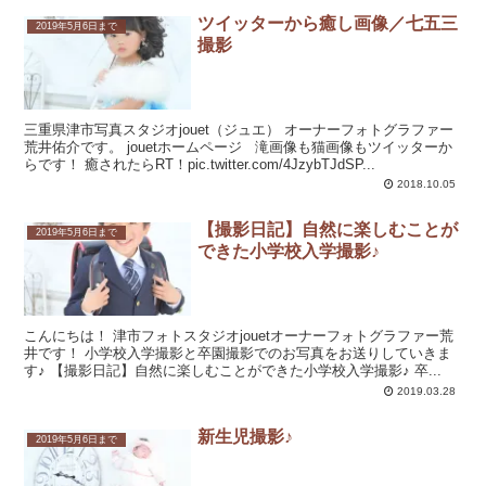
ツイッターから癒し画像／七五三
2019年5月6日まで
撮影
三重県津市写真スタジオjouet（ジュエ） オーナーフォトグラファー
荒井佑介です。 jouetホームページ 滝画像も猫画像もツイッターか
らです！ 癒されたらRT！pic.twitter.com/4JzybTJdSP...
2018.10.05
【撮影日記】自然に楽しむことが
2019年5月6日まで
できた小学校入学撮影♪
こんにちは！ 津市フォトスタジオjouetオーナーフォトグラファー荒
井です！ 小学校入学撮影と卒園撮影でのお写真をお送りしていきま
す♪ 【撮影日記】自然に楽しむことができた小学校入学撮影♪ 卒...
2019.03.28
新生児撮影♪
2019年5月6日まで