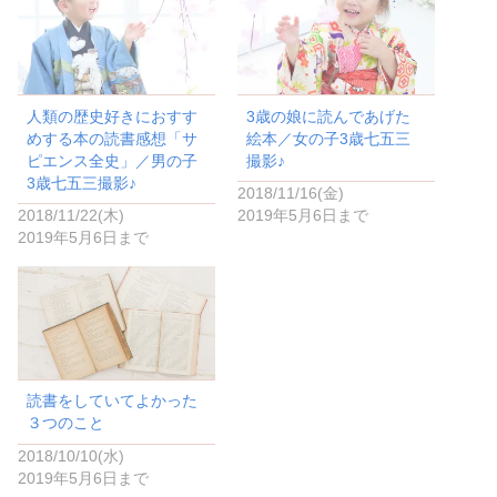
r
る
で
に
共
は
有
ク
(
リ
新
ッ
し
ク
い
し
人類の歴史好きにおすす
3歳の娘に読んであげた
ウ
て
ィ
く
めする本の読書感想「サ
絵本／女の子3歳七五三
ン
だ
ド
さ
ピエンス全史」／男の子
撮影♪
ウ
い
3歳七五三撮影♪
で
(
2018/11/16(金)
開
新
き
し
2018/11/22(木)
2019年5月6日まで
ま
い
2019年5月6日まで
す
ウ
)
ィ
ン
ド
ウ
で
開
き
ま
す
)
読書をしていてよかった
３つのこと
2018/10/10(水)
2019年5月6日まで