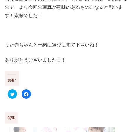
ので、より今回の写真が意味のあるものになると思いま
す！素敵でした！
また赤ちゃんと一緒に遊びに来て下さいね！
ありがとうございました！！
共有:
ク
F
リ
a
ッ
c
ク
e
し
b
て
o
T
o
w
k
関連
i
で
t
共
t
有
e
す