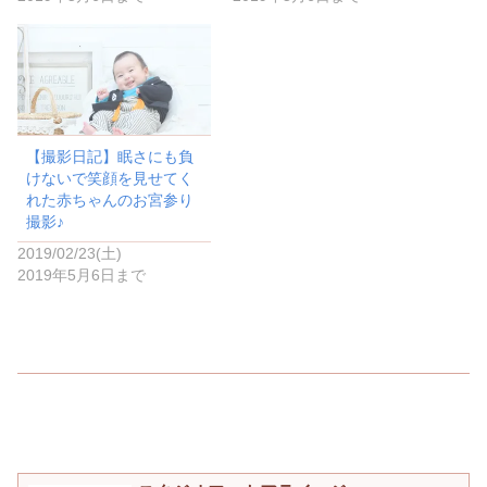
ま
い
す
ウ
)
ィ
ン
ド
ウ
で
開
き
ま
す
)
【撮影日記】眠さにも負
けないで笑顔を見せてく
れた赤ちゃんのお宮参り
撮影♪
2019/02/23(土)
2019年5月6日まで