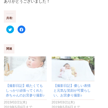
ありがとうございました！
共有:
ク
F
リ
a
ッ
c
ク
e
し
b
て
o
T
o
w
k
関連
i
で
t
共
t
有
e
す
r
る
で
に
共
は
有
ク
(
リ
新
ッ
し
ク
い
し
【撮影日記】眠たくても
【撮影日記】優しい表情
ウ
て
ィ
く
しっかり頑張ってくれた
と元気な笑顔が可愛らし
ン
だ
ド
さ
赤ちゃんのお宮参り撮影♪
い。お宮参り撮影♪
ウ
い
で
(
2019/02/21(木)
2019/03/21(木)
開
新
き
し
2019年5月6日まで
2019年5月6日まで