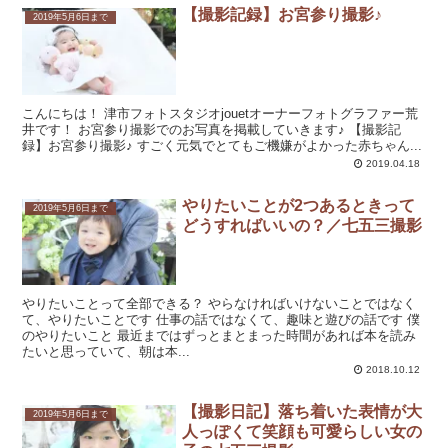
【撮影記録】お宮参り撮影♪
2019年5月6日まで
こんにちは！ 津市フォトスタジオjouetオーナーフォトグラファー荒
井です！ お宮参り撮影でのお写真を掲載していきます♪ 【撮影記
録】お宮参り撮影♪ すごく元気でとてもご機嫌がよかった赤ちゃん...
2019.04.18
やりたいことが2つあるときって
2019年5月6日まで
どうすればいいの？／七五三撮影
やりたいことって全部できる？ やらなければいけないことではなく
て、やりたいことです 仕事の話ではなくて、趣味と遊びの話です 僕
のやりたいこと 最近まではずっとまとまった時間があれば本を読み
たいと思っていて、朝は本...
2018.10.12
【撮影日記】落ち着いた表情が大
2019年5月6日まで
人っぽくて笑顔も可愛らしい女の