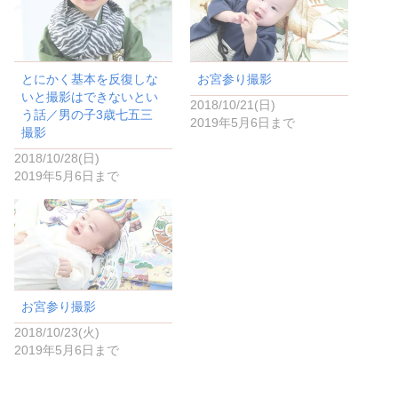
で
に
共
は
有
ク
(
リ
新
ッ
し
ク
い
し
とにかく基本を反復しな
お宮参り撮影
ウ
て
ィ
く
いと撮影はできないとい
ン
だ
2018/10/21(日)
ド
さ
う話／男の子3歳七五三
2019年5月6日まで
ウ
い
撮影
で
(
開
新
き
し
2018/10/28(日)
ま
い
2019年5月6日まで
す
ウ
)
ィ
ン
ド
ウ
で
開
き
ま
す
)
お宮参り撮影
2018/10/23(火)
2019年5月6日まで