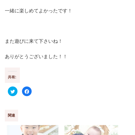
一緒に楽しめてよかったです！
また遊びに来て下さいね！
ありがとうございました！！
共有:
ク
F
リ
a
ッ
c
ク
e
し
b
て
o
T
o
w
k
関連
i
で
t
共
t
有
e
す
r
る