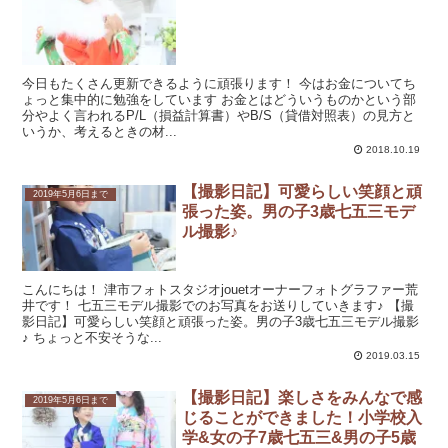
今日もたくさん更新できるように頑張ります！ 今はお金についてち
ょっと集中的に勉強をしています お金とはどういうものかという部
分やよく言われるP/L（損益計算書）やB/S（貸借対照表）の見方と
いうか、考えるときの材...
2018.10.19
【撮影日記】可愛らしい笑顔と頑
2019年5月6日まで
張った姿。男の子3歳七五三モデ
ル撮影♪
こんにちは！ 津市フォトスタジオjouetオーナーフォトグラファー荒
井です！ 七五三モデル撮影でのお写真をお送りしていきます♪ 【撮
影日記】可愛らしい笑顔と頑張った姿。男の子3歳七五三モデル撮影
♪ ちょっと不安そうな...
2019.03.15
【撮影日記】楽しさをみんなで感
2019年5月6日まで
じることができました！小学校入
学&女の子7歳七五三&男の子5歳