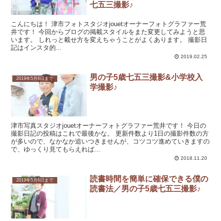
七五三撮影♪
こんにちは！ 津市フォトスタジオjouetオーナーフォトグラファー荒
井です！ 今回からブログの掲載スタイルをまた変更してみようと思
います。 しれっと載せ方を変えちゃうことがよくあります。 撮影日
記はインスタ的...
2019.02.25
男の子5歳七五三撮影&小学校入
2019年5月6日まで
学撮影♪
津市写真スタジオjouetオーナーフォトグラファー荒井です！ 今日の
撮影日記の投稿はこれで最後かな。 更新件数より1日の撮影件数の方
が多いので、なかなか追いつきませんが、コツコツ進めていきますの
で、ゆっくり見てもらえれば...
2018.11.20
読書時間を簡単に確保できる僕の
2019年5月6日まで
読書法／男の子5歳七五三撮影♪