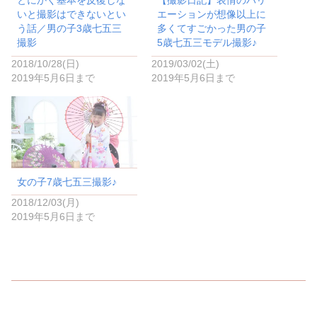
とにかく基本を反復しな
【撮影日記】表情のバリ
ウ
て
ィ
く
いと撮影はできないとい
エーションが想像以上に
ン
だ
ド
さ
う話／男の子3歳七五三
多くてすごかった男の子
ウ
い
撮影
5歳七五三モデル撮影♪
で
(
開
新
き
し
2018/10/28(日)
2019/03/02(土)
ま
い
2019年5月6日まで
2019年5月6日まで
す
ウ
)
ィ
ン
ド
ウ
で
開
き
ま
す
)
女の子7歳七五三撮影♪
2018/12/03(月)
2019年5月6日まで