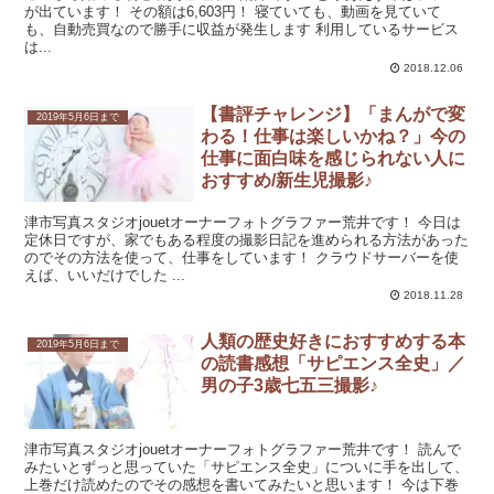
が出ています！ その額は6,603円！ 寝ていても、動画を見ていて
も、自動売買なので勝手に収益が発生します 利用しているサービス
は...
2018.12.06
【書評チャレンジ】「まんがで変
2019年5月6日まで
わる！仕事は楽しいかね？」今の
仕事に面白味を感じられない人に
おすすめ/新生児撮影♪
津市写真スタジオjouetオーナーフォトグラファー荒井です！ 今日は
定休日ですが、家でもある程度の撮影日記を進められる方法があった
のでその方法を使って、仕事をしています！ クラウドサーバーを使
えば、いいだけでした ...
2018.11.28
人類の歴史好きにおすすめする本
2019年5月6日まで
の読書感想「サピエンス全史」／
男の子3歳七五三撮影♪
津市写真スタジオjouetオーナーフォトグラファー荒井です！ 読んで
みたいとずっと思っていた「サピエンス全史」についに手を出して、
上巻だけ読めたのでその感想を書いてみたいと思います！ 今は下巻