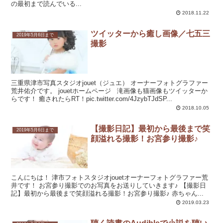
の最初まで読んでいる...
2018.11.22
ツイッターから癒し画像／七五三
2019年5月6日まで
撮影
三重県津市写真スタジオjouet（ジュエ） オーナーフォトグラファー
荒井佑介です。 jouetホームページ 滝画像も猫画像もツイッターか
らです！ 癒されたらRT！pic.twitter.com/4JzybTJdSP...
2018.10.05
【撮影日記】最初から最後まで笑
2019年5月6日まで
顔溢れる撮影！お宮参り撮影♪
こんにちは！ 津市フォトスタジオjouetオーナーフォトグラファー荒
井です！ お宮参り撮影でのお写真をお送りしていきます♪ 【撮影日
記】最初から最後まで笑顔溢れる撮影！お宮参り撮影♪ 赤ちゃん...
2019.03.23