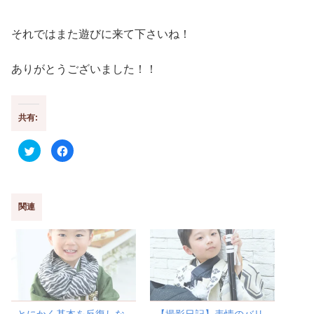
それではまた遊びに来て下さいね！
ありがとうございました！！
共有:
ク
F
リ
a
ッ
c
ク
e
し
b
て
o
T
o
w
k
関連
i
で
t
共
t
有
e
す
r
る
で
に
共
は
有
ク
(
リ
新
ッ
し
ク
い
し