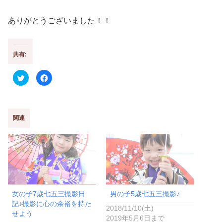
ありがとうございました！！
共有:
ク
F
リ
a
ッ
c
ク
e
し
b
て
o
T
o
w
k
関連
i
で
t
共
t
有
e
す
r
る
で
に
共
は
有
ク
(
リ
新
ッ
し
ク
い
し
女の子7歳七五三撮影日
男の子5歳七五三撮影♪
ウ
て
ィ
く
記♪撮影に心の余裕を持た
ン
だ
2018/11/10(土)
ド
さ
せよう
2019年5月6日まで
ウ
い