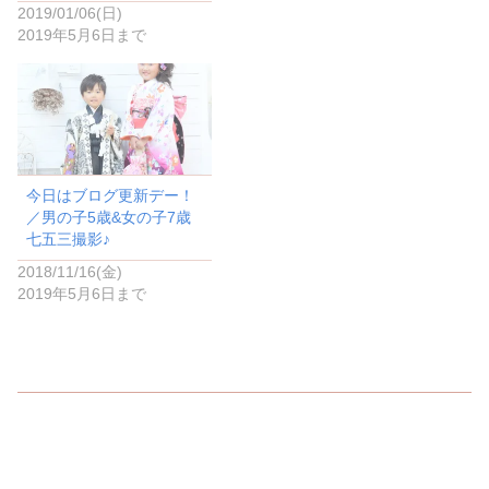
で
(
2019/01/06(日)
開
新
き
し
2019年5月6日まで
ま
い
す
ウ
)
ィ
ン
ド
ウ
で
開
き
ま
す
)
今日はブログ更新デー！
／男の子5歳&女の子7歳
七五三撮影♪
2018/11/16(金)
2019年5月6日まで