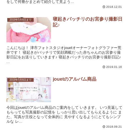
をして何冊かまとめて紹介して見よう...
2018.12.01
寝起きバッチリのお宮参り撮影日
2019年5月6日まで
記♪
こんにちは！ 津市フォトスタジオjouetオーナーフォトグラファー荒
井です！ 寝起きがバッチリで笑顔満載だった赤ちゃんのお宮参り撮
影日記をお送りしていきます♪ 寝起きバッチリのお宮参り撮影日記♪
...
2019.01.18
jouetのアルバム商品
2019年5月6日まで
今回はjouetのアルバム商品のご案内をして いきます。 いつ見返して
もらっても写真撮影の記憶を しっかり思い出してもらえるように ま
た、写真が主役となって全体的に 見やすくなるようにとてもシンプ
ルな レ...
2018.09.21