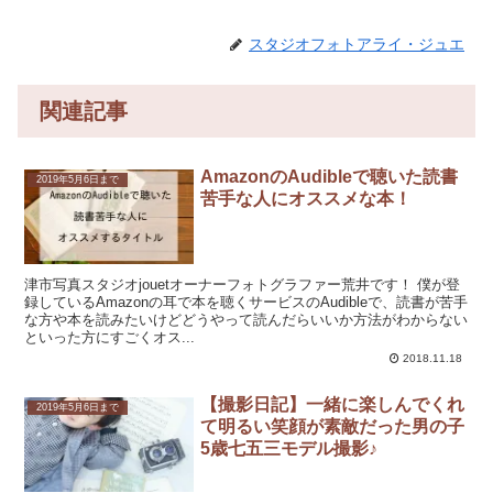
スタジオフォトアライ・ジュエ
関連記事
AmazonのAudibleで聴いた読書
2019年5月6日まで
苦手な人にオススメな本！
津市写真スタジオjouetオーナーフォトグラファー荒井です！ 僕が登
録しているAmazonの耳で本を聴くサービスのAudibleで、読書が苦手
な方や本を読みたいけどどうやって読んだらいいか方法がわからない
といった方にすごくオス...
2018.11.18
【撮影日記】一緒に楽しんでくれ
2019年5月6日まで
て明るい笑顔が素敵だった男の子
5歳七五三モデル撮影♪