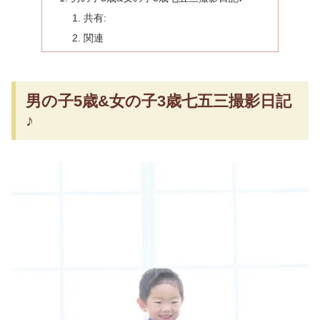
共有:
関連
男の子5歳&女の子3歳七五三撮影日記
♪