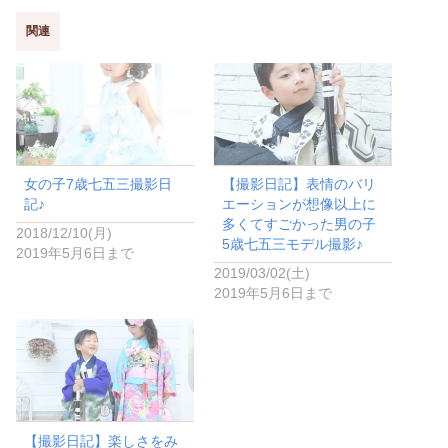
て
o
T
o
w
k
関連
i
で
t
共
t
有
e
す
r
る
で
に
共
は
有
ク
(
リ
新
ッ
し
ク
い
し
女の子7歳七五三撮影日
【撮影日記】表情のバリ
ウ
て
ィ
く
記♪
エーションが想像以上に
ン
だ
ド
さ
多くてすごかった男の子
2018/12/10(月)
ウ
い
5歳七五三モデル撮影♪
で
(
2019年5月6日まで
開
新
き
し
2019/03/02(土)
ま
い
2019年5月6日まで
す
ウ
)
ィ
ン
ド
ウ
で
開
き
ま
す
)
【撮影日記】楽しさをみ