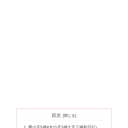
目次
男の子5歳&女の子3歳七五三撮影日記♪