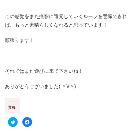
この感覚をまた撮影に還元していくループを意識できれ
ば、もっと素晴らしくなれると思っています！
頑張ります！
それではまた遊びに来て下さいね！
ありがとうございました( ＾∀＾)
共有:
ク
F
リ
a
ッ
c
ク
e
し
b