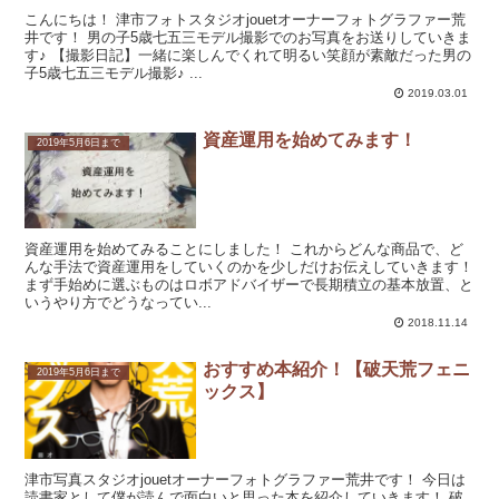
こんにちは！ 津市フォトスタジオjouetオーナーフォトグラファー荒
井です！ 男の子5歳七五三モデル撮影でのお写真をお送りしていきま
す♪ 【撮影日記】一緒に楽しんでくれて明るい笑顔が素敵だった男の
子5歳七五三モデル撮影♪ ...
2019.03.01
資産運用を始めてみます！
2019年5月6日まで
資産運用を始めてみることにしました！ これからどんな商品で、ど
んな手法で資産運用をしていくのかを少しだけお伝えしていきます！
まず手始めに選ぶものはロボアドバイザーで長期積立の基本放置、と
いうやり方でどうなってい...
2018.11.14
おすすめ本紹介！【破天荒フェニ
2019年5月6日まで
ックス】
津市写真スタジオjouetオーナーフォトグラファー荒井です！ 今日は
読書家として僕が読んで面白いと思った本を紹介していきます！ 破