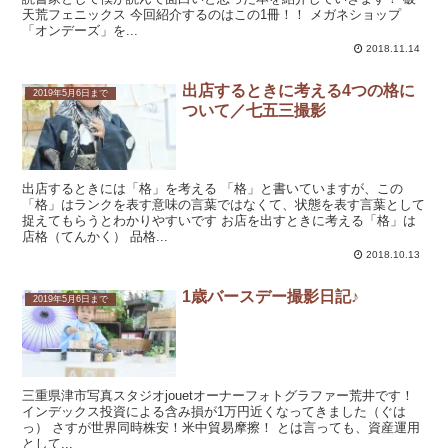
天荒フェニックス 今回紹介するのはこの1冊！！ メガネショップ
「オンデーズ」を...
2018.11.14
出店するときに考える4つの格に
2019年5月6日まで
ついて／七五三撮影
出店するときには「格」を考える 「格」と書いていますが、この
「格」はランクを表す意味の言葉ではなくて、状態を表す言葉として
捉えてもらうとわかりやすいです お店を出すときに考える「格」は
店格（てんかく） 品格...
2018.10.13
1歳バースデー撮影日記♪
2019年5月6日まで
三重県津市写真スタジオjouetオーナーフォトグラファー荒井です！
インデックス投資による含み損が1万円近くなってきました（ぐは
っ） さすが世界同時株安！米中貿易摩擦！ とは言っても、資産運用
として...