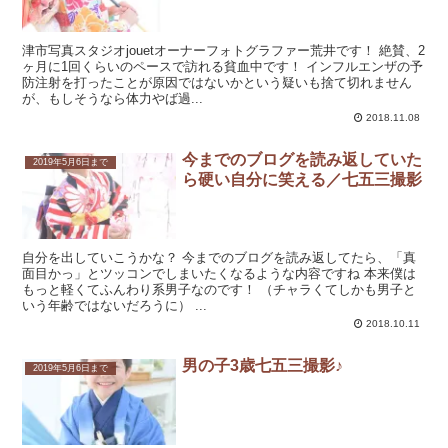
津市写真スタジオjouetオーナーフォトグラファー荒井です！ 絶賛、2
ヶ月に1回くらいのペースで訪れる貧血中です！ インフルエンザの予
防注射を打ったことが原因ではないかという疑いも捨て切れません
が、もしそうなら体力やば過...
2018.11.08
今までのブログを読み返していた
2019年5月6日まで
ら硬い自分に笑える／七五三撮影
自分を出していこうかな？ 今までのブログを読み返してたら、「真
面目かっ」とツッコンでしまいたくなるような内容ですね 本来僕は
もっと軽くてふんわり系男子なのです！ （チャラくてしかも男子と
いう年齢ではないだろうに） ...
2018.10.11
男の子3歳七五三撮影♪
2019年5月6日まで