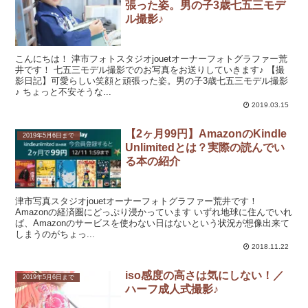
張った姿。男の子3歳七五三モデ
ル撮影♪
こんにちは！ 津市フォトスタジオjouetオーナーフォトグラファー荒
井です！ 七五三モデル撮影でのお写真をお送りしていきます♪ 【撮
影日記】可愛らしい笑顔と頑張った姿。男の子3歳七五三モデル撮影
♪ ちょっと不安そうな...
2019.03.15
【2ヶ月99円】AmazonのKindle
2019年5月6日まで
Unlimitedとは？実際の読んでい
る本の紹介
津市写真スタジオjouetオーナーフォトグラファー荒井です！
Amazonの経済圏にどっぷり浸かっています いずれ地球に住んでいれ
ば、Amazonのサービスを使わない日はないという状況が想像出来て
しまうのがちょっ...
2018.11.22
iso感度の高さは気にしない！／
2019年5月6日まで
ハーフ成人式撮影♪