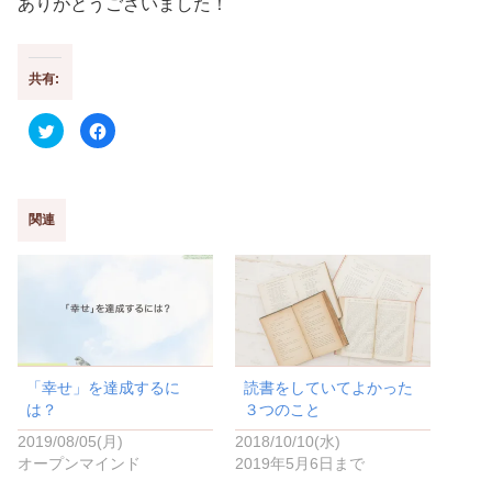
ありがとうございました！
共有:
ク
F
リ
a
ッ
c
ク
e
し
b
て
o
T
o
w
k
関連
i
で
t
共
t
有
e
す
r
る
で
に
共
は
有
ク
(
リ
新
ッ
し
ク
い
し
「幸せ」を達成するに
読書をしていてよかった
ウ
て
ィ
く
は？
３つのこと
ン
だ
ド
さ
2019/08/05(月)
2018/10/10(水)
ウ
い
で
(
オープンマインド
2019年5月6日まで
開
新
き
し