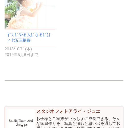
ま
い
す
ウ
)
ィ
ン
ド
ウ
で
開
き
ま
すぐにやる人になるには
す
)
／七五三撮影
2018/10/11(木)
2019年5月6日まで
スタジオフォトアライ・ジュエ
お子様とご家族がいっしょに成長できる、そん
な家庭作りを、写真と撮影と思い出を通してお