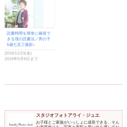
ド
ウ
で
開
き
ま
す
)
読書時間を簡単に確保で
きる僕の読書法／男の子
5歳七五三撮影♪
2018/11/23(金)
2019年5月6日まで
スタジオフォトアライ・ジュエ
お子様とご家族がいっしょに成長できる、そん