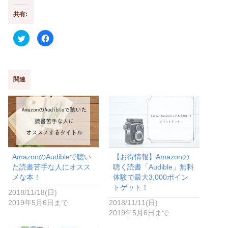
共有:
ク
F
リ
a
ッ
c
ク
e
し
b
て
o
T
o
w
k
関連
i
で
t
共
t
有
e
す
r
る
で
に
共
は
有
ク
(
リ
新
ッ
し
ク
い
し
AmazonのAudibleで聴い
【お得情報】Amazonの
ウ
て
ィ
く
た読書苦手な人にオスス
聴く読書「Audible」無料
ン
だ
ド
さ
メな本！
体験で最大3,000ポイン
ウ
い
トゲット！
で
(
2018/11/18(日)
開
新
き
し
2019年5月6日まで
2018/11/11(日)
ま
い
2019年5月6日まで
す
ウ
)
ィ
ン