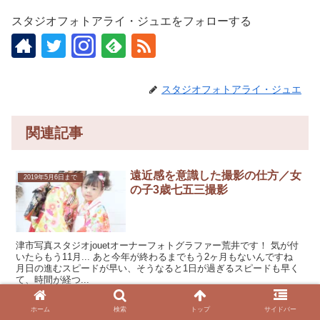
スタジオフォトアライ・ジュエをフォローする
スタジオフォトアライ・ジュエ
関連記事
遠近感を意識した撮影の仕方／女
2019年5月6日まで
の子3歳七五三撮影
津市写真スタジオjouetオーナーフォトグラファー荒井です！ 気が付
いたらもう11月... あと今年が終わるまでもう2ヶ月もないんですね
月日の進むスピードが早い、そうなると1日が過ぎるスピードも早く
て、時間が経つ...
2018.11.02
ホーム
検索
トップ
サイドバー