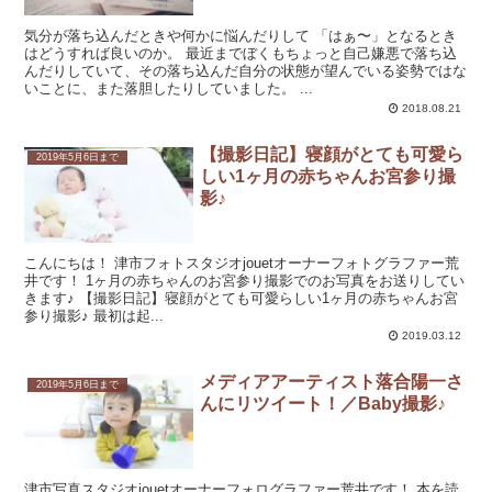
気分が落ち込んだときや何かに悩んだりして 「はぁ〜」となるとき
はどうすれば良いのか。 最近までぼくもちょっと自己嫌悪で落ち込
んだりしていて、その落ち込んだ自分の状態が望んでいる姿勢ではな
いことに、また落胆したりしていました。 ...
2018.08.21
【撮影日記】寝顔がとても可愛ら
2019年5月6日まで
しい1ヶ月の赤ちゃんお宮参り撮
影♪
こんにちは！ 津市フォトスタジオjouetオーナーフォトグラファー荒
井です！ 1ヶ月の赤ちゃんのお宮参り撮影でのお写真をお送りしてい
きます♪ 【撮影日記】寝顔がとても可愛らしい1ヶ月の赤ちゃんお宮
参り撮影♪ 最初は起...
2019.03.12
メディアアーティスト落合陽一さ
2019年5月6日まで
んにリツイート！／Baby撮影♪
津市写真スタジオjouetオーナーフォログラファー荒井です！ 本を読