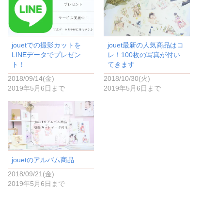
r
る
で
に
共
は
有
ク
(
リ
新
ッ
し
ク
い
し
jouetでの撮影カットを
jouet最新の人気商品はコ
ウ
て
ィ
く
LINEデータでプレゼン
レ！100枚の写真が付い
ン
だ
ド
さ
ト！
てきます
ウ
い
で
(
2018/09/14(金)
2018/10/30(火)
開
新
き
し
2019年5月6日まで
2019年5月6日まで
ま
い
す
ウ
)
ィ
ン
ド
ウ
で
開
き
ま
す
)
jouetのアルバム商品
2018/09/21(金)
2019年5月6日まで