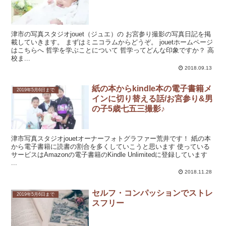
津市の写真スタジオjouet（ジュエ）の お宮参り撮影の写真日記を掲
載していきます。 まずはミニコラムからどうぞ。 jouetホームページ
はこちらへ 哲学を学ぶことについて 哲学ってどんな印象ですか？ 高
校ま...
2018.09.13
紙の本からkindle本の電子書籍メ
2019年5月6日まで
インに切り替える話/お宮参り&男
の子5歳七五三撮影♪
津市写真スタジオjouetオーナーフォトグラファー荒井です！ 紙の本
から電子書籍に読書の割合を多くしていこうと思います 使っている
サービスはAmazonの電子書籍のKindle Unlimitedに登録しています
...
2018.11.28
セルフ・コンパッションでストレ
2019年5月6日まで
スフリー