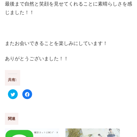
最後まで自然と笑顔を見せてくれることに素晴らしさを感
じました！！
またお会いできることを楽しみにしています！
ありがとうございました！！
共有:
ク
F
リ
a
ッ
c
ク
e
し
b
て
o
T
o
w
k
関連
i
で
t
共
t
有
e
す