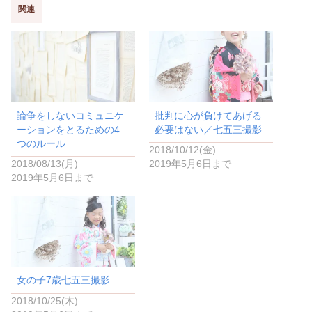
T
o
w
k
関連
i
で
t
共
t
有
e
す
r
る
で
に
共
は
有
ク
(
リ
新
ッ
し
ク
い
し
論争をしないコミュニケ
批判に心が負けてあげる
ウ
て
ィ
く
ーションをとるための4
必要はない／七五三撮影
ン
だ
ド
さ
つのルール
2018/10/12(金)
ウ
い
で
(
2018/08/13(月)
2019年5月6日まで
開
新
き
し
2019年5月6日まで
ま
い
す
ウ
)
ィ
ン
ド
ウ
で
開
き
ま
す
)
女の子7歳七五三撮影
2018/10/25(木)