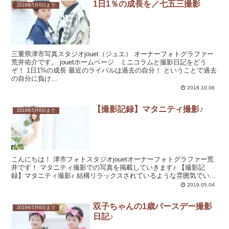
1日1％の成長を／七五三撮影
2019年5月6日まで
三重県津市写真スタジオjouet（ジュエ） オーナーフォトグラファー
荒井佑介です。 jouetホームページ ミニコラムと撮影日記をどう
ぞ！ 1日1%の成長 最近のライバルは過去の自分！ ということで過去
の自分に負け...
2018.10.06
【撮影記録】マタニティ撮影♪
2019年5月6日まで
こんにちは！ 津市フォトスタジオjouetオーナーフォトグラファー荒
井です！ マタニティ撮影での写真を掲載していきます♪ 【撮影記
録】マタニティ撮影♪ 結構リラックスされているような雰囲気でい...
2019.05.04
双子ちゃんの1歳バースデー撮影
2019年5月6日まで
日記♪