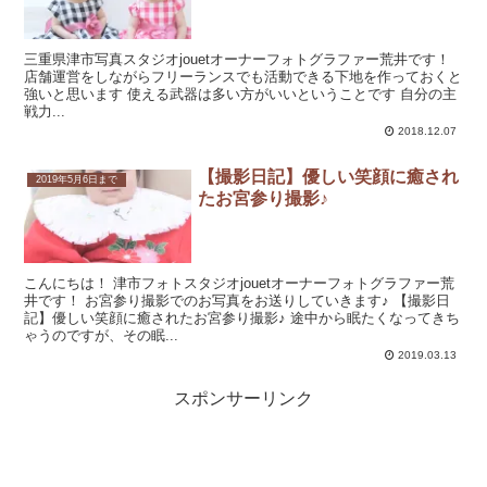
三重県津市写真スタジオjouetオーナーフォトグラファー荒井です！
店舗運営をしながらフリーランスでも活動できる下地を作っておくと
強いと思います 使える武器は多い方がいいということです 自分の主
戦力...
2018.12.07
【撮影日記】優しい笑顔に癒され
2019年5月6日まで
たお宮参り撮影♪
こんにちは！ 津市フォトスタジオjouetオーナーフォトグラファー荒
井です！ お宮参り撮影でのお写真をお送りしていきます♪ 【撮影日
記】優しい笑顔に癒されたお宮参り撮影♪ 途中から眠たくなってきち
ゃうのですが、その眠...
2019.03.13
スポンサーリンク