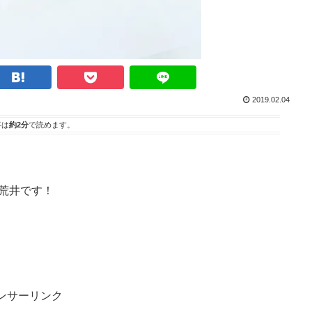
2019.02.04
事は
約2分
で読めます。
ー荒井です！
ンサーリンク