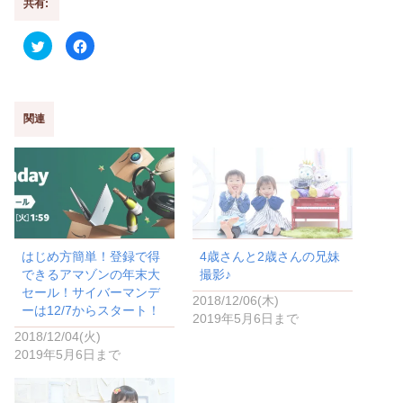
共有:
ク
F
リ
a
ッ
c
ク
e
し
b
て
o
T
o
w
k
関連
i
で
t
共
t
有
e
す
r
る
で
に
共
は
有
ク
(
リ
新
ッ
し
ク
い
し
はじめ方簡単！登録で得
4歳さんと2歳さんの兄妹
ウ
て
ィ
く
できるアマゾンの年末大
撮影♪
ン
だ
ド
さ
セール！サイバーマンデ
2018/12/06(木)
ウ
い
ーは12/7からスタート！
で
(
2019年5月6日まで
開
新
き
し
2018/12/04(火)
ま
い
2019年5月6日まで
す
ウ
)
ィ
ン
ド
ウ