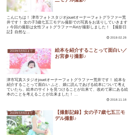
こんにちは！ 津市フォトスタジオjouetオーナーフォトグラファー荒
井です！ 女の子3歳七五三モデル撮影での写真をお送りしていきます
♪ 今回の撮影は女性フォトグラファーAiriが撮影しました！ 【撮影日
記】自然な...
2019.02.26
絵本を紹介することって面白い／
2019年5月6日まで
お宮参り撮影♪
津市写真スタジオjouetオーナーフォトグラファー荒井です！ 絵本を
紹介することって面白い ふと、娘に読んであげる絵本について考え
ていたら、絵本のサイトを見つけることが出来て、改めて家にある絵
本のことを考えることが出来ました！ ...
2018.11.16
【撮影記録】女の子7歳七五三モ
2019年5月6日まで
デル撮影♪