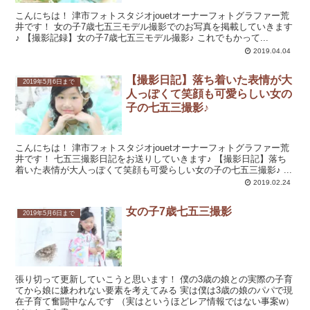
こんにちは！ 津市フォトスタジオjouetオーナーフォトグラファー荒
井です！ 女の子7歳七五三モデル撮影でのお写真を掲載していきます
♪ 【撮影記録】女の子7歳七五三モデル撮影♪ これでもかって...
2019.04.04
【撮影日記】落ち着いた表情が大
2019年5月6日まで
人っぽくて笑顔も可愛らしい女の
子の七五三撮影♪
こんにちは！ 津市フォトスタジオjouetオーナーフォトグラファー荒
井です！ 七五三撮影日記をお送りしていきます♪ 【撮影日記】落ち
着いた表情が大人っぽくて笑顔も可愛らしい女の子の七五三撮影♪ ...
2019.02.24
女の子7歳七五三撮影
2019年5月6日まで
張り切って更新していこうと思います！ 僕の3歳の娘との実際の子育
てから娘に嫌われない要素を考えてみる 実は僕は3歳の娘のパパで現
在子育て奮闘中なんです （実はというほどレア情報ではない事案w）