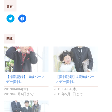
共有:
ク
F
リ
a
ッ
c
ク
e
し
b
て
o
T
o
w
k
関連
i
で
t
共
t
有
e
す
r
る
で
に
共
は
有
ク
(
リ
新
ッ
し
ク
い
し
【撮影記録】10歳バース
【撮影記録】4歳9歳バー
ウ
て
ィ
く
デー撮影♪
スデー撮影♪
ン
だ
ド
さ
2019/04/04(木)
2019/04/04(木)
ウ
い
で
(
2019年5月6日まで
2019年5月6日まで
開
新
き
し
ま
い
す
ウ
)
ィ
ン