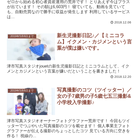
ゼロから始める初心者資産運用の荒井です！ とりあえず今はプラス
が出ています！ その額は6,603円！ 寝ていても、動画を見ていて
も、自動売買なので勝手に収益が発生します 利用しているサービス
は...
2018.12.06
新生児撮影日記♪／【ミニコラ
2019年5月6日まで
ム】イクメン・カジメンという言
葉が僕は嫌いです。
津市写真スタジオjouetの新生児撮影日記とミニコラムとして、イク
メンとカジメンという言葉が嫌いだということを書きました！
2018.12.20
写真撮影のコツ（ツイッター）／
2019年5月6日まで
女の子7歳男の子5歳七五三撮影&
小学校入学撮影♪
津市写真スタジオオーナーフォトグラファー荒井です！ 今回もツイ
ッターでつぶやいた写真撮影のコツを載せます！ 個人事業主フォト
グラファーが伝える撮影のちょっとしたコツ 見ている方向に空きを
作る！ 視線の...