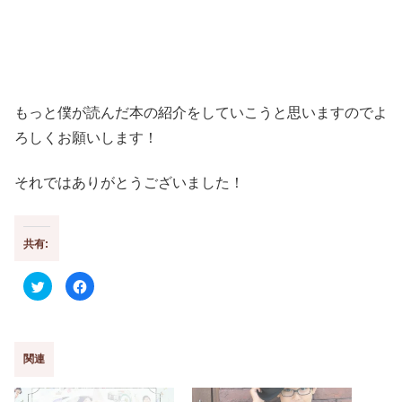
もっと僕が読んだ本の紹介をしていこうと思いますのでよ
ろしくお願いします！
それではありがとうございました！
共有:
ク
F
リ
a
ッ
c
ク
e
し
b
て
o
T
o
w
k
関連
i
で
t
共
t
有
e
す