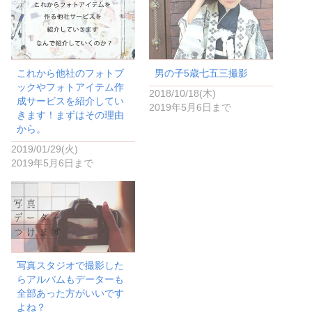
r
る
で
に
共
は
有
ク
(
リ
新
ッ
し
ク
い
し
これから他社のフォトブ
男の子5歳七五三撮影
ウ
て
ィ
く
ックやフォトアイテム作
ン
だ
2018/10/18(木)
ド
さ
成サービスを紹介してい
2019年5月6日まで
ウ
い
きます！まずはその理由
で
(
開
新
から。
き
し
ま
い
2019/01/29(火)
す
ウ
)
ィ
2019年5月6日まで
ン
ド
ウ
で
開
き
ま
す
)
写真スタジオで撮影した
らアルバムもデーターも
全部あった方がいいです
よね？