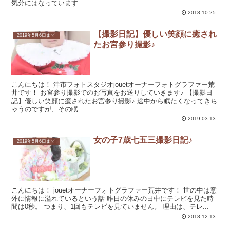
気分にはなっています ...
2018.10.25
【撮影日記】優しい笑顔に癒され
2019年5月6日まで
たお宮参り撮影♪
こんにちは！ 津市フォトスタジオjouetオーナーフォトグラファー荒
井です！ お宮参り撮影でのお写真をお送りしていきます♪ 【撮影日
記】優しい笑顔に癒されたお宮参り撮影♪ 途中から眠たくなってきち
ゃうのですが、その眠...
2019.03.13
女の子7歳七五三撮影日記♪
2019年5月6日まで
こんにちは！ jouetオーナーフォトグラファー荒井です！ 世の中は意
外に情報に溢れているという話 昨日の休みの日中にテレビを見た時
間は0秒。 つまり、1回もテレビを見ていません。 理由は、テレ...
2018.12.13