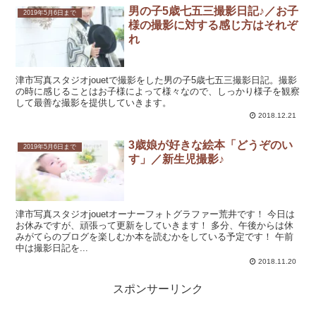
男の子5歳七五三撮影日記♪／お子
2019年5月6日まで
様の撮影に対する感じ方はそれぞ
れ
津市写真スタジオjouetで撮影をした男の子5歳七五三撮影日記。撮影
の時に感じることはお子様によって様々なので、しっかり様子を観察
して最善な撮影を提供していきます。
2018.12.21
3歳娘が好きな絵本「どうぞのい
2019年5月6日まで
す」／新生児撮影♪
津市写真スタジオjouetオーナーフォトグラファー荒井です！ 今日は
お休みですが、頑張って更新をしていきます！ 多分、午後からは休
みがてらのブログを楽しむか本を読むかをしている予定です！ 午前
中は撮影日記を...
2018.11.20
スポンサーリンク