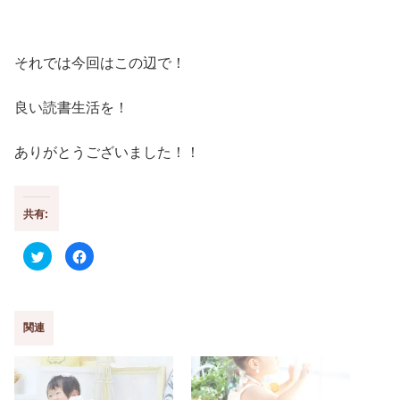
それでは今回はこの辺で！
良い読書生活を！
ありがとうございました！！
共有:
ク
F
リ
a
ッ
c
ク
e
し
b
て
o
T
o
w
k
関連
i
で
t
共
t
有
e
す
r
る
で
に