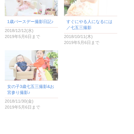
共
は
有
ク
(
リ
新
ッ
し
ク
い
し
1歳バースデー撮影日記♪
すぐにやる人になるには
ウ
て
ィ
く
／七五三撮影
ン
だ
2018/12/12(水)
ド
さ
2019年5月6日まで
2018/10/11(木)
ウ
い
で
(
2019年5月6日まで
開
新
き
し
ま
い
す
ウ
)
ィ
ン
ド
ウ
で
開
き
ま
女の子3歳七五三撮影&お
す
)
宮参り撮影♪
2018/11/30(金)
2019年5月6日まで