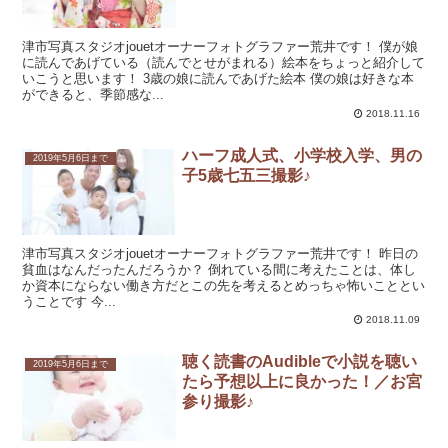
津市写真スタジオjouetオーナーフォトグラファー荒井です！ 僕が娘
に読んであげている（読んでとせがまれる）絵本をちょっと紹介して
いこうと思います！ 3歳の娘に読んであげた絵本 僕の娘は好きな本
ができると、季節感な...
2018.11.16
ハーフ成人式、小学校入学、男の
2019年5月6日まで
子5歳七五三撮影♪
津市写真スタジオjouetオーナーフォトグラファー荒井です！ 昨日の
貧血はなんだったんだろうか？ 倒れている間に考えたことは、体し
か資本にならない働き方だとこの先を考えるとめっちゃ怖いこととい
うことです 今...
2018.11.09
聴く読書のAudibleで小説を聴い
2019年5月6日まで
たら予想以上に良かった！／お宮
参り撮影♪