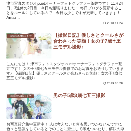
津市写真スタジオjouetオーナーフォトグラファー荒井です！ 11月24
日、3連休の2日目、今日も頑張りました！ 毎日ブログを更新するこ
とをルールにしているので、今日も少しですが更新していきます！
Amaz...
2018.11.24
【撮影日記】優しさとクールさが
2019年5月6日まで
合わさった笑顔！女の子7歳七五
三モデル撮影♪
こんにちは！ 津市フォトスタジオjouetオーナーフォトグラファー荒
井です！ 女の子7歳七五三モデル撮影でのお写真をお送りしていきま
す♪ 【撮影日記】優しさとクールさが合わさった笑顔！女の子7歳七
五三モデル撮影♪ ...
2019.03.29
男の子5歳3歳七五三撮影
2019年5月6日まで
お写真紹介集中更新中！ 人は考えないと何も思いつかないんですね
色々と勉強をしているとそのことに派生して考えついたり、解決の糸