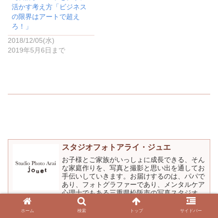
)
活かす考え方「ビジネス
の限界はアートで超え
ろ！」
2018/12/05(水)
2019年5月6日まで
スタジオフォトアライ・ジュエ
お子様とご家族がいっしょに成長できる、そん
な家庭作りを、写真と撮影と思い出を通してお
手伝いしていきます。お届けするのは、パパで
あり、フォトグラファーであり、メンタルケア
心理士でもある三重県松阪市の写真スタジオ、
スタジオフォトアライ・ジュエの店長（荒井ゆ
うすけ）がお届けしていきます。どうぞよろし
ホーム
検索
トップ
サイドバー
くお願いします。