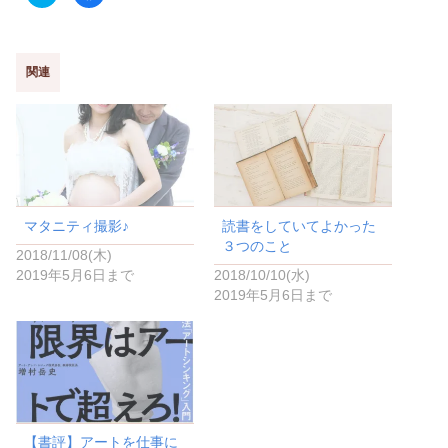
リ
a
ッ
c
ク
e
し
b
て
o
T
o
w
k
関連
i
で
t
共
t
有
e
す
r
る
で
に
共
は
有
ク
(
リ
新
ッ
し
ク
い
し
マタニティ撮影♪
読書をしていてよかった
ウ
て
ィ
く
３つのこと
ン
だ
2018/11/08(木)
ド
さ
2019年5月6日まで
2018/10/10(水)
ウ
い
で
(
2019年5月6日まで
開
新
き
し
ま
い
す
ウ
)
ィ
ン
ド
ウ
で
開
き
ま
【書評】アートを仕事に
す