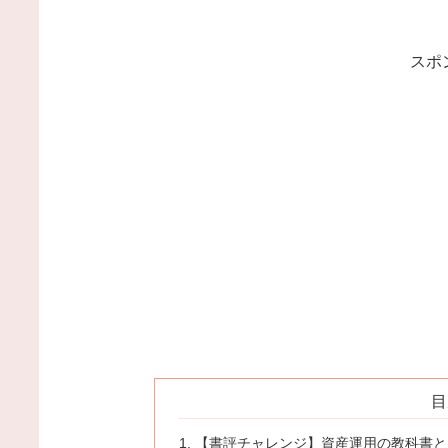
スポ
目
【書評チャレンジ】資産運用の教科書と