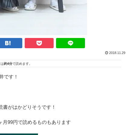
2018.11.29
事は
約4分
で読めます。
荒井です！
読書がはかどりそうです！
けの2ヶ月99円で読めるものもあります