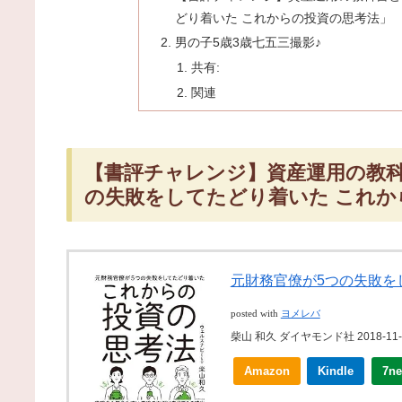
どり着いた これからの投資の思考法」
男の子5歳3歳七五三撮影♪
共有:
関連
【書評チャレンジ】資産運用の教科
の失敗をしてたどり着いた これか
元財務官僚が5つの失敗を
posted with
ヨメレバ
柴山 和久 ダイヤモンド社 2018-11-
Amazon
Kindle
7ne