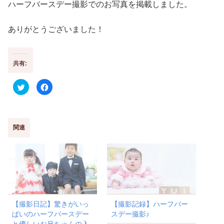
ハーフバースデー撮影でのお写真を掲載しました。
ありがとうございました！
共有:
ク
F
リ
a
ッ
c
ク
e
し
b
て
o
T
o
w
k
関連
i
で
t
共
t
有
e
す
r
る
で
に
共
は
有
ク
(
リ
新
ッ
し
ク
い
し
【撮影日記】驚きがいっ
【撮影記録】ハーフバー
ウ
て
ィ
く
ぱいのハーフバースデー
スデー撮影♪
ン
だ
ド
さ
と優しいお兄ちゃんの入