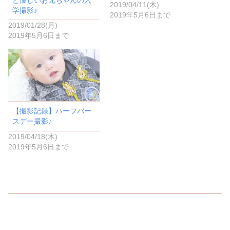
2019/04/11(木)
ウ
い
学撮影♪
で
(
2019年5月6日まで
開
新
き
し
2019/01/28(月)
ま
い
2019年5月6日まで
す
ウ
)
ィ
ン
ド
ウ
で
開
き
ま
す
)
【撮影記録】ハーフバー
スデー撮影♪
2019/04/18(木)
2019年5月6日まで