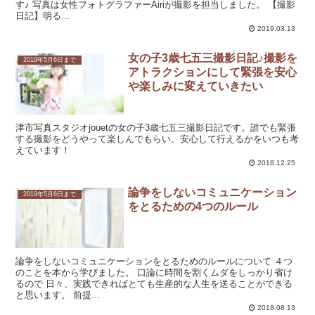
す♪ 写真は女性フォトグラファーAiriが撮影を担当しました。 【撮影
日記】明る...
2019.03.13
女の子3歳七五三撮影日記♪撮影を
2019年5月6日まで
アトラクションにして緊張を安心
や楽しみに変えていきたい
津市写真スタジオjouetの女の子3歳七五三撮影日記です。誰でも緊張
する撮影をどうやって楽しんでもらい、安心して行えるかをいつも考
えています！
2018.12.25
論争をしないコミュニケーション
2019年5月6日まで
をとるための4つのルール
論争をしないコミュニケーションをとるためのルールについて ４つ
のことを本から学びました。 口論に時間を割くムダをしっかり省け
るので 日々、実践できればとても生産的な人生を送ることができる
と思います。 前提...
2018.08.13