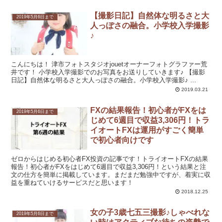
【撮影日記】自然体な明るさと大
2019年5月6日まで
人っぽさの融合。小学校入学撮影
♪
こんにちは！ 津市フォトスタジオjouetオーナーフォトグラファー荒
井です！ 小学校入学撮影でのお写真をお送りしていきます♪ 【撮影
日記】自然体な明るさと大人っぽさの融合。小学校入学撮影♪ ...
2019.03.21
FXの結果報告！初心者がFXをは
2019年5月6日まで
じめて6週目で収益3,306円！トラ
イオートFXは運用がすごく簡単
で初心者向けです
ゼロからはじめる初心者FX投資の記事です！トライオートFXの結果
報告！初心者がFXをはじめて6週目で収益3,306円！という結果と注
文の仕方を簡単に掲載しています。まだまだ勉強中ですが、着実に収
益を重ねていけるサービスだと思います！
2018.12.25
女の子3歳七五三撮影♪しゃべれな
2019年5月6日まで