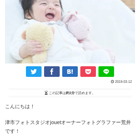
2019.03.12
この記事は
約1分
で読めます。
こんにちは！
津市フォトスタジオ
jouet
オーナーフォトグラファー荒井
です！