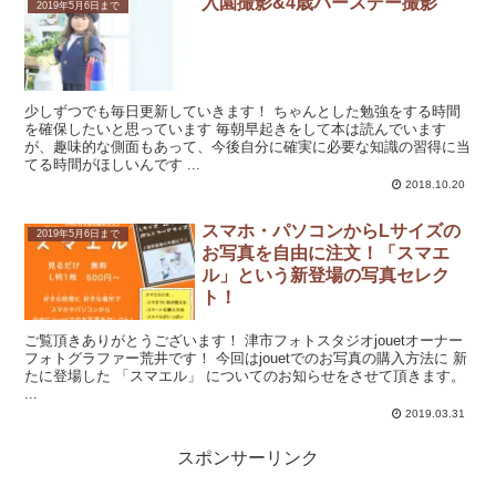
入園撮影&4歳バースデー撮影
2019年5月6日まで
少しずつでも毎日更新していきます！ ちゃんとした勉強をする時間
を確保したいと思っています 毎朝早起きをして本は読んでいます
が、趣味的な側面もあって、今後自分に確実に必要な知識の習得に当
てる時間がほしいんです ...
2018.10.20
スマホ・パソコンからLサイズの
2019年5月6日まで
お写真を自由に注文！「スマエ
ル」という新登場の写真セレク
ト！
ご覧頂きありがとうございます！ 津市フォトスタジオjouetオーナー
フォトグラファー荒井です！ 今回はjouetでのお写真の購入方法に 新
たに登場した 「スマエル」 についてのお知らせをさせて頂きます。
...
2019.03.31
スポンサーリンク