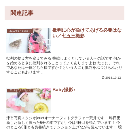
関連記事
批判に心が負けてあげる必要はな
2019年5月6日まで
い／七五三撮影
批判の捉え方を変えてみる 挑戦しようとしている人への話です 何か
を始めるときに批判されることってよくありますよね たまに、それ
であなたは一体どちら様ですか？という人にも批判をぶつけられたり
することもあります ...
2018.10.12
Baby撮影♪
2019年5月6日まで
津市写真スタジオjouetオーナーフォトグラファー荒井です！ 昨日更
新した新しく買った6冊の本ですが、今は4冊目を読んでいます！ 今
のところ6冊とも良書続きでテンション上げながら読んでいます！ 聴