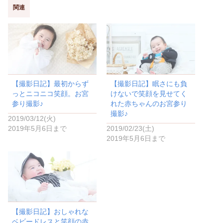
T
o
w
k
関連
i
で
t
共
t
有
e
す
r
る
で
に
共
は
有
ク
(
リ
新
ッ
し
ク
い
し
【撮影日記】最初からず
【撮影日記】眠さにも負
ウ
て
ィ
く
っとニコニコ笑顔。お宮
けないで笑顔を見せてく
ン
だ
ド
さ
参り撮影♪
れた赤ちゃんのお宮参り
ウ
い
撮影♪
で
(
2019/03/12(火)
開
新
き
し
2019年5月6日まで
2019/02/23(土)
ま
い
2019年5月6日まで
す
ウ
)
ィ
ン
ド
ウ
で
開
き
ま
す
)
【撮影日記】おしゃれな
ベビードレスと笑顔の赤