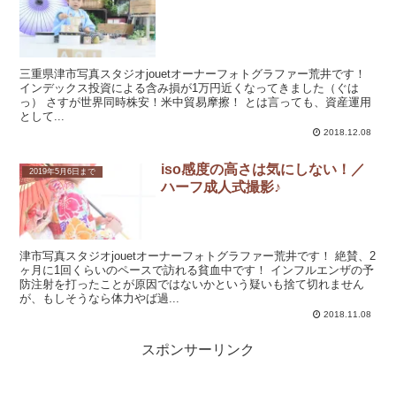
三重県津市写真スタジオjouetオーナーフォトグラファー荒井です！
インデックス投資による含み損が1万円近くなってきました（ぐは
っ） さすが世界同時株安！米中貿易摩擦！ とは言っても、資産運用
として...
2018.12.08
iso感度の高さは気にしない！／
2019年5月6日まで
ハーフ成人式撮影♪
津市写真スタジオjouetオーナーフォトグラファー荒井です！ 絶賛、2
ヶ月に1回くらいのペースで訪れる貧血中です！ インフルエンザの予
防注射を打ったことが原因ではないかという疑いも捨て切れません
が、もしそうなら体力やば過...
2018.11.08
スポンサーリンク