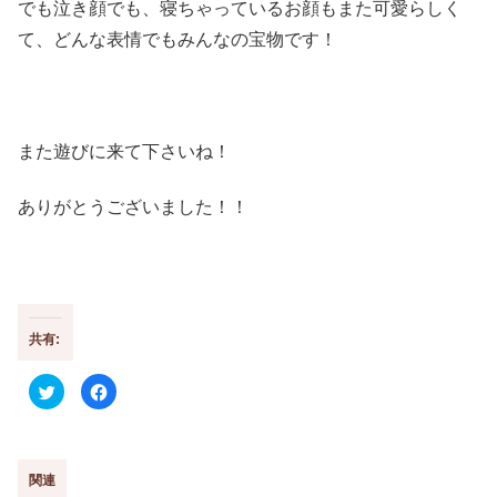
でも泣き顔でも、寝ちゃっているお顔もまた可愛らしく
て、どんな表情でもみんなの宝物です！
また遊びに来て下さいね！
ありがとうございました！！
共有:
ク
F
リ
a
ッ
c
ク
e
し
b
て
o
T
o
w
k
関連
i
で