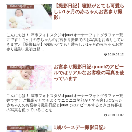
【撮影日記】寝顔がとても可愛ら
2019年5月6日まで
しい1ヶ月の赤ちゃんお宮参り撮
影♪
こんにちは！ 津市フォトスタジオjouetオーナーフォトグラファー荒
井です！ 1ヶ月の赤ちゃんのお宮参り撮影でのお写真をお送りしてい
きます♪ 【撮影日記】寝顔がとても可愛らしい1ヶ月の赤ちゃんお宮
参り撮影♪ 最初は起...
2019.03.12
お宮参り撮影日記♪jouetのアピー
2019年5月6日まで
ルではリアルなお客様の写真を使
っています
こんにちは！ 津市フォトスタジオjouetオーナーフォトグラファー荒
井です！ ご機嫌がとてもよくてニコニコ笑顔がとても癒しになった
赤ちゃんのお宮参り撮影日記とjouetでのアピールするときはお客様
の写真を使っていることを...
2019.01.07
1歳バースデー撮影日記♪
2019年5月6日まで