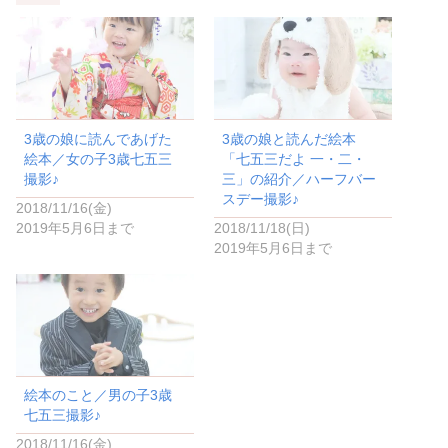
t
共
t
有
e
す
r
る
で
に
共
は
有
ク
(
リ
新
ッ
し
ク
い
し
3歳の娘に読んであげた
3歳の娘と読んだ絵本
ウ
て
ィ
く
絵本／女の子3歳七五三
「七五三だよ 一・二・
ン
だ
ド
さ
撮影♪
三」の紹介／ハーフバー
ウ
い
スデー撮影♪
で
(
2018/11/16(金)
開
新
き
し
2019年5月6日まで
2018/11/18(日)
ま
い
2019年5月6日まで
す
ウ
)
ィ
ン
ド
ウ
で
開
き
ま
す
)
絵本のこと／男の子3歳
七五三撮影♪
2018/11/16(金)