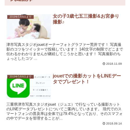
女の子3歳七五三撮影&お宮参り
2019年5月6日まで
撮影♪
津市写真スタジオjouetオーナーフォトグラファー荒井です！ 写真撮
影のコツをツイッターで投稿しています！ 140文字の制限でどこまで
伝わるかわかりませんが継続してこうかと思います！ 写真撮影のち
ょっとしたコツ ...
2018.11.09
jouetでの撮影カットをLINEデー
2019年5月6日まで
タでプレゼント！
三重県津市写真スタジオjouet（ジュエ）で行なっている撮影カット
のLINEデータプレゼントについてご案内していきます。 現代でのス
マートフォンの普及率は全体では79.4%となっており、そのスマフォ
の中でデータを管理することが...
2018.09.14