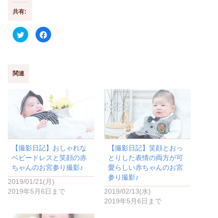
共有:
ク
F
リ
a
ッ
c
ク
e
し
b
て
o
T
o
w
k
関連
i
で
t
共
t
有
e
す
r
る
で
に
共
は
有
ク
(
リ
新
ッ
し
ク
い
し
【撮影日記】おしゃれな
【撮影日記】笑顔とおっ
ウ
て
ィ
く
ベビードレスと笑顔の赤
とりした表情の両方が可
ン
だ
ド
さ
ちゃんのお宮参り撮影♪
愛らしい赤ちゃんのお宮
ウ
い
参り撮影♪
で
(
2019/01/21(月)
開
新
き
し
2019年5月6日まで
2019/02/13(水)
ま
い
2019年5月6日まで
す
ウ
)
ィ
ン