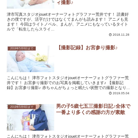
ィ撮影♪
津市写真スタジオjouetオーナーフォトグラファー荒井です！ 読書好
きの僕ですが、活字だけではなくてまんがも読みます！ アニメも見
ます！ 今回はライトノベル、まんが、アニメにもなっているタイト
ルで「転生したらスライ...
2018.11.28
【撮影記録】お宮参り撮影♪
2019年5月6日まで
こんにちは！ 津市フォトスタジオjouetオーナーフォトグラファー荒
井です！ お宮参り撮影でのお写真を掲載していきます♪ 【撮影記
録】お宮参り撮影♪ 赤ちゃんがちょっと眠たい状態での撮影となり...
2019.05.04
男の子5歳七五三撮影日記♪全体で
2019年5月6日まで
一番より多くの感謝の方が素敵
こんにちは！ 津市フォトスタジオjouetオーナーフォトグラファー荒