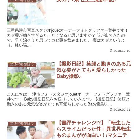
2019年5月6日まで
三重県津市写真スタジオjouetオーナーフォトグラファー荒井です！
カゼ薬が効きすぎると、どうなると思いますか？ 咳が出てきたの
で、早く治そうと思ってカゼ薬を飲みました。 実はカゼというよ
り、軽い喘...
2018.12.10
【撮影日記】笑顔と動きのある元
2019年5月6日まで
気な姿がとても可愛らしかった
Baby撮影♪
こんにちは！ 津市フォトスタジオjouetオーナーフォトグラファー荒
井です！ Baby撮影日記をお送りしていきます♪ 【撮影日記】笑顔と
動きのある元気な姿がとても可愛らしかったBaby撮影♪ ...
2019.02.21
【書評チャレンジ!?】「転生した
2019年5月6日まで
らスライムだった件」異世界転生
ものまんがが面白い！/マタニテ